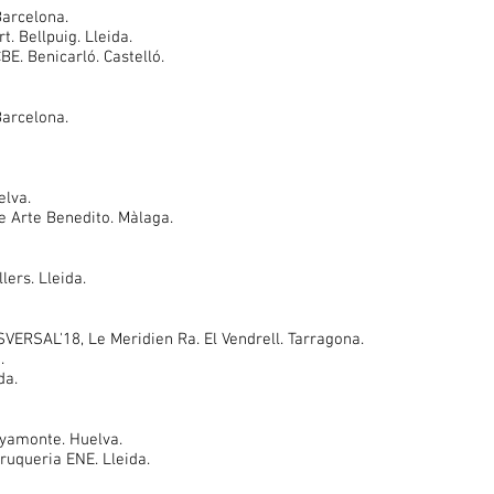
Barcelona.
t. Bellpuig. Lleida.
BE. Benicarló. Castelló.
Barcelona.
elva.
de Arte Benedito. Màlaga.
lers. Lleida.
VERSAL'18, Le Meridien Ra. El Vendrell. Tarragona.
.
da.
Ayamonte. Huelva.
ruqueria ENE. Lleida.