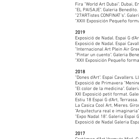
Fira "World Art Dubai". Dubai, E
"EL PAISAJE". Galeria Benedito.
"27ARTistes CONFINAT's". Galeri
"XXIII Exposición Pequeño forma
2019
Exposició de Nadal. Espai G d'Ar
Exposició de Nadal. Espai Cavall
"Internacional Art Plein Air Gre
"Pintar un cuento". Galeria Bene
"XXII Exposición Pequeño format
2018
"Dones d'Art". Espai Cavallers. L
Exposició de Primavera "Menines
"El color de la medicina". Galer
XXI Exposició petit format. Gale
Estiu 18 Espai G d'Art, Terrassa
La Casica Cool Art, Mieres. Giro
"Arquitectura real e imaginaria"
"Expo Nadal 18". Galeria Espai G
Exposició de Nadal Galeria Espai
2017