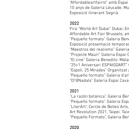
“Affordableartfairnl" amb Espai
10 anys de Galeria Léucade. Mu
Exposició itinerant Segrià.
2022
Fira “World Art Dubai” Dubai, E
Affordable Art Fair Brussels, am
“Pequeño formato” Galeria Bene
Exposició presentació temporad
“Maestros del realismo” Galeri
“Projecte Mauri” Galeria Espai C
“El cine” Galeria Benedito. Màla
“25+1 Aniversari ESPAIGDART” Ga
“Espoli, 25 Mirades” Organitzat
“Pequeño formato” Galeria d’ar
“D18Nadals” Galeria Espai Caval
2021
"La razón botánica". Galeria Be
"Pequeño formato". Galeria Espa
"LiterArt", Cercle de Belles Arts
Art Revolution 2021, Taipei. Tai
"Pequeño Formato", Galeria Ben
2020