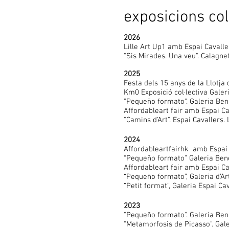
exposicions col
2026
Lille Art Up1 amb Espai Cavaller
"Sis Mirades. Una veu". Calagnet
2025
Festa dels 15 anys de la Llotja 
Km0 Exposició col·lectiva Galer
"Pequeño formato". Galeria Ben
Affordableart fair amb Espai C
"Camins d'Art". Espai Cavallers. 
2024
Affordableartfairhk amb Espai 
“Pequeño formato” Galeria
Affordableart fair amb Espai C
“Pequeño formato”, Galeria d’Ar
“Petit format”, Galeria Espai Cav
2023
"Pequeño formato". Galeria Ben
"Metamorfosis de Picasso". Gale