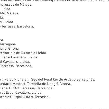
emi de Galeries d'Art de Catalunya. Real Cercle Artístic de Barcelona
ongressos de Màlaga.
 Lleida.
ito. Màlaga.
ia.
s. Lleida.
e Terrassa. Barcelona.
na.
 Tarragona.
mena. Girona.
rritorials de Cultura a Lleida.
. Espai Cavallers. Lleida.
i Cavallers. Lleida.
 Terrassa. Barcelona.
. Palau Pignatelli, Seu del Reial Cercle Artístic Barcelonés.
ndació Mascort, Torroella de Mongrí. Girona.
. Espai G d'Art, Terrassa. Barcelona.
s". Espai Cavallers. Lleida.
anies." Espai G d'Art. Terrassa.