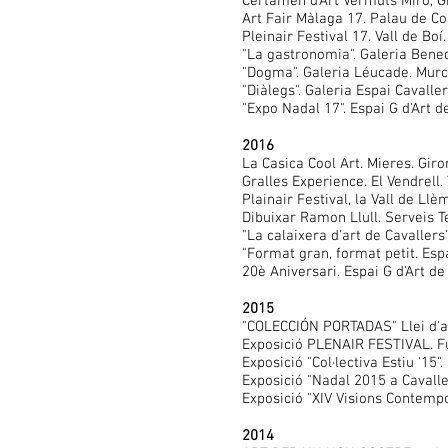
Certàmen d'Art Vermuts Miró, Gr
Art Fair Màlaga 17. Palau de C
Pleinair Festival 17. Vall de Boí.
"La gastronomia". Galeria Bened
"Dogma". Galeria Léucade. Murc
"Diàlegs". Galeria Espai Cavaller
"Expo Nadal 17". Espai G d'Art d
2016
La Casica Cool Art. Mieres. Giro
Gralles Experience. El Vendrell.
Plainair Festival, la Vall de Llè
Dibuixar Ramon Llull. Serveis Te
"La calaixera d'art de Cavallers"
"Format gran, format petit. Espa
20è Aniversari. Espai G d'Art de
2015
"COLECCIÓN PORTADAS" Llei d'art
Exposició PLENAIR FESTIVAL. Fu
Exposició "Col·lectiva Estiu '15"
Exposició "Nadal 2015 a Cavaller
Exposició "XIV Visions Contempor
2014