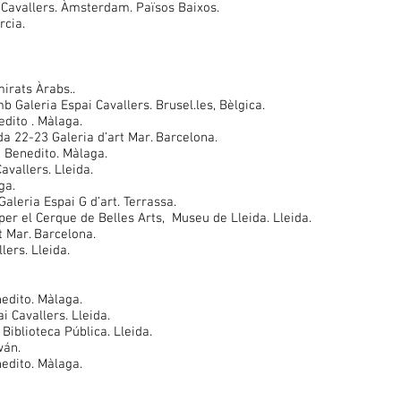
 Cavallers. Àmsterdam. Països Baixos.
rcia.
mirats Àrabs..
b Galeria Espai Cavallers. Brusel.les, Bèlgica.
dito . Màlaga.
a 22-23 Galeria d’art Mar. Barcelona.
a Benedito. Màlaga.
avallers. Lleida.
ga.
leria Espai G d’art. Terrassa.
 per el Cerque de Belles Arts, Museu de Lleida. Lleida.
t Mar. Barcelona.
lers. Lleida.
nedito. Màlaga.
i Cavallers. Lleida.
, Biblioteca Pública. Lleida.
wán.
edito. Màlaga.