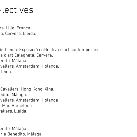
·lectives
s. Lille. França.
a, Cervera. Lleida.
de Lleida. Exposició col·lectiva d’art contemporani.
ia d’art Calagneta, Cervera.
edito. Màlaga.
avallers, Àmsterdam. Holanda.
Lleida.
Cavallers, Hong Kong, Xina.
 Benedito, Màlaga.
avallers, Àmsterdam. Holanda
t Mar, Barcelona.
allers. Lleida.
edito. Màlaga.
ria Benedito. Màlaga.