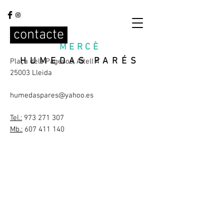
contacte
MERCÈ
HUMEDAS PARÉS
Plaça dels Pagesos, Altell 4
25003 Lleida
humedaspares@yahoo.es
Tel.:
973 271 307
Mb.:
607 411 140