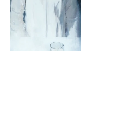
pròximes
exposicions